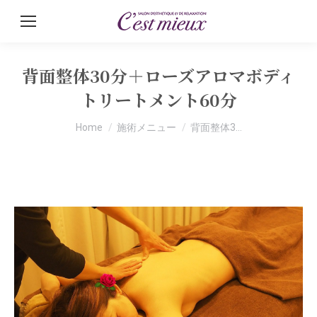
背面整体30分＋ローズアロマボディ
トリートメント60分
You are here:
Home
施術メニュー
背面整体3…