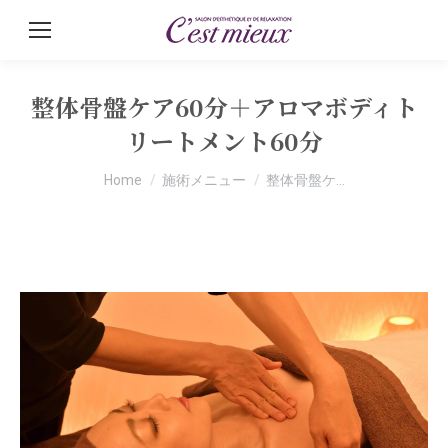
整体骨盤ケア60分＋アロマボディト
リートメント60分
You are here:
Home
施術メニュー
整体骨盤ケ…